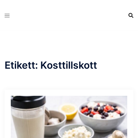
Hoppa
till
innehåll
Etikett:
Kosttillskott