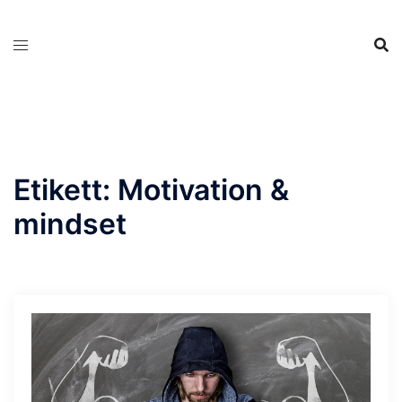
Hoppa
till
innehåll
Etikett:
Motivation &
mindset