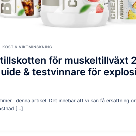
KOST & VIKTMINSKNING
tillskotten för muskeltillväxt 
guide & testvinnare för explos
er i denna artikel. Det innebär att vi kan få ersättning o
ostnad […]