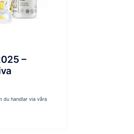
2025 –
iva
m du handlar via våra