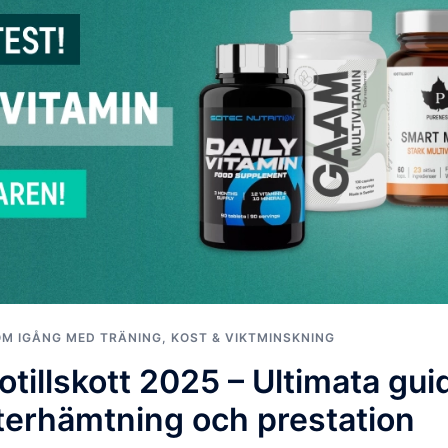
OM IGÅNG MED TRÄNING
,
KOST & VIKTMINSKNING
otillskott 2025 – Ultimata gui
terhämtning och prestation