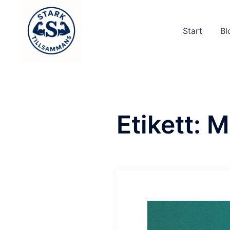
Hoppa
till
Start
Bl
innehåll
Etikett:
M