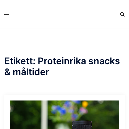
Hoppa
till
innehåll
Etikett:
Proteinrika snacks
& måltider