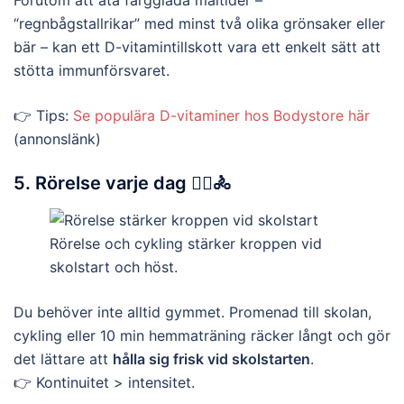
Förutom att äta färgglada måltider –
“regnbågstallrikar” med minst två olika grönsaker eller
bär – kan ett D-vitamintillskott vara ett enkelt sätt att
stötta immunförsvaret.
👉 Tips:
Se populära D-vitaminer hos Bodystore här
(annonslänk)
5. Rörelse varje dag 🚶‍♂️🚴
Rörelse och cykling stärker kroppen vid
skolstart och höst.
Du behöver inte alltid gymmet. Promenad till skolan,
cykling eller 10 min hemmaträning räcker långt och gör
det lättare att
hålla sig frisk vid skolstarten
.
👉 Kontinuitet > intensitet.