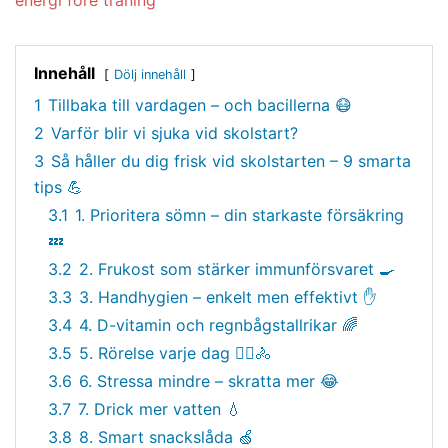
energi före träning
Innehåll
Dölj innehåll
1
Tillbaka till vardagen – och bacillerna 😷
2
Varför blir vi sjuka vid skolstart?
3
Så håller du dig frisk vid skolstarten – 9 smarta
tips 💪
3.1
1. Prioritera sömn – din starkaste försäkring
💤
3.2
2. Frukost som stärker immunförsvaret 🍳
3.3
3. Handhygien – enkelt men effektivt ✋
3.4
4. D-vitamin och regnbågstallrikar 🌈
3.5
5. Rörelse varje dag 🚶‍♂️🚴
3.6
6. Stressa mindre – skratta mer 😂
3.7
7. Drick mer vatten 💧
3.8
8. Smart snackslåda 🍏