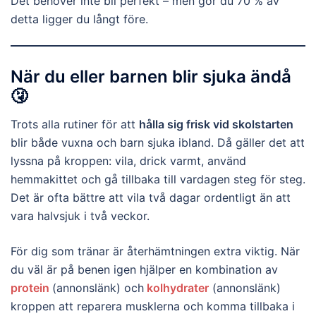
Det behöver inte bli perfekt – men gör du 70 % av
detta ligger du långt före.
När du eller barnen blir sjuka ändå
🤧
Trots alla rutiner för att
hålla sig frisk vid skolstarten
blir både vuxna och barn sjuka ibland. Då gäller det att
lyssna på kroppen: vila, drick varmt, använd
hemmakittet och gå tillbaka till vardagen steg för steg.
Det är ofta bättre att vila två dagar ordentligt än att
vara halvsjuk i två veckor.
För dig som tränar är återhämtningen extra viktig. När
du väl är på benen igen hjälper en kombination av
protein
(annonslänk) och
kolhydrater
(annonslänk)
kroppen att reparera musklerna och komma tillbaka i