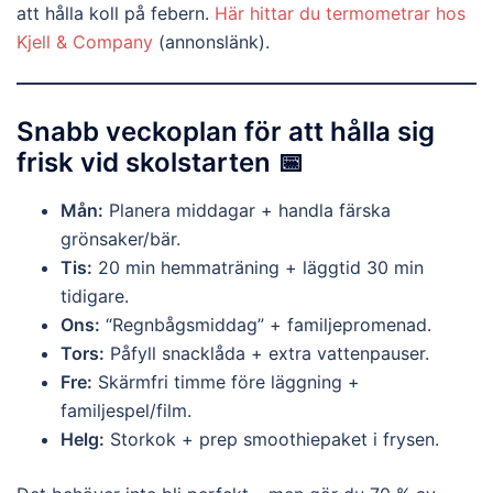
att hålla koll på febern.
Här hittar du termometrar hos
Kjell & Company
(annonslänk).
Snabb veckoplan för att hålla sig
frisk vid skolstarten 📅
Mån:
Planera middagar + handla färska
grönsaker/bär.
Tis:
20 min hemmaträning + läggtid 30 min
tidigare.
Ons:
“Regnbågsmiddag” + familjepromenad.
Tors:
Påfyll snacklåda + extra vattenpauser.
Fre:
Skärmfri timme före läggning +
familjespel/film.
Helg:
Storkok + prep smoothiepaket i frysen.